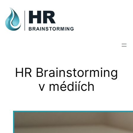
Skip
to
content
HR Brainstorming
v médiích