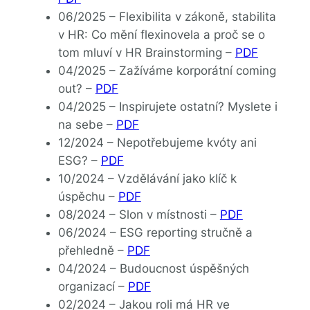
06/2025 – Flexibilita v zákoně, stabilita
v HR: Co mění flexinovela a proč se o
tom mluví v HR Brainstorming –
PDF
04/2025 – Zažíváme korporátní coming
out? –
PDF
04/2025 – Inspirujete ostatní? Myslete i
na sebe –
PDF
12/2024 – Nepotřebujeme kvóty ani
ESG? –
PDF
10/2024 – Vzdělávání jako klíč k
úspěchu –
PDF
08/2024 – Slon v místnosti –
PDF
06/2024 – ESG reporting stručně a
přehledně –
PDF
04/2024 – Budoucnost úspěšných
organizací –
PDF
02/2024 – Jakou roli má HR ve