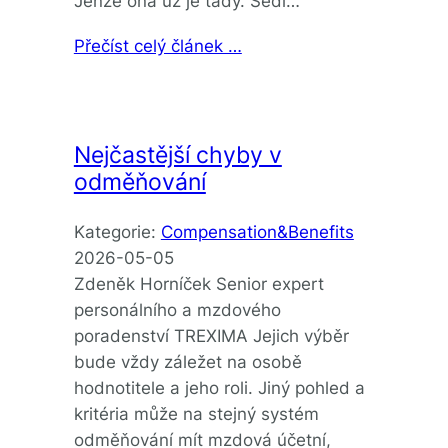
Jenže ona už je tady. Sedí…
Přečíst celý článek …
Nejčastější chyby v
odměňování
Kategorie:
Compensation&Benefits
2026-05-05
Zdeněk Horníček Senior expert
personálního a mzdového
poradenství TREXIMA Jejich výběr
bude vždy záležet na osobě
hodnotitele a jeho roli. Jiný pohled a
kritéria může na stejný systém
odměňování mít mzdová účetní,