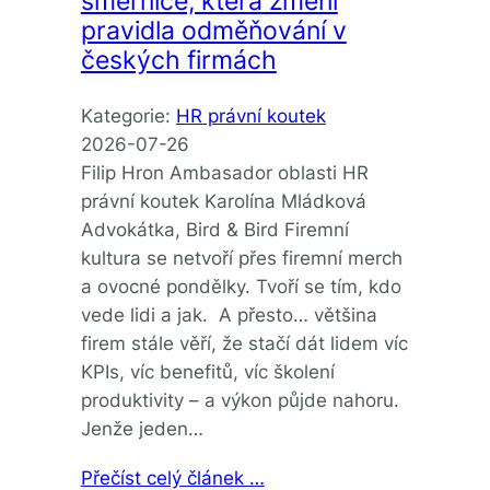
směrnice, která změní
pravidla odměňování v
českých firmách
Kategorie:
HR právní koutek
2026-07-26
Filip Hron Ambasador oblasti HR
právní koutek Karolína Mládková
Advokátka, Bird & Bird Firemní
kultura se netvoří přes firemní merch
a ovocné pondělky. Tvoří se tím, kdo
vede lidi a jak. A přesto… většina
firem stále věří, že stačí dát lidem víc
KPIs, víc benefitů, víc školení
produktivity – a výkon půjde nahoru.
Jenže jeden…
Přečíst celý článek …