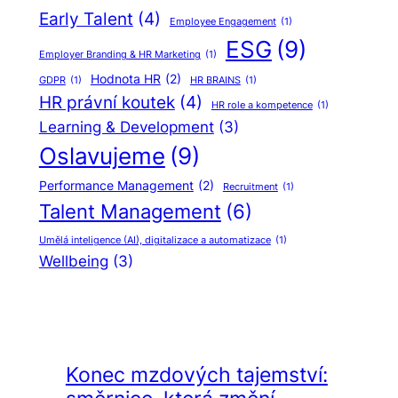
Early Talent
(4)
Employee Engagement
(1)
ESG
(9)
Employer Branding & HR Marketing
(1)
Hodnota HR
(2)
GDPR
(1)
HR BRAINS
(1)
HR právní koutek
(4)
HR role a kompetence
(1)
Learning & Development
(3)
Oslavujeme
(9)
Performance Management
(2)
Recruitment
(1)
Talent Management
(6)
Umělá inteligence (AI), digitalizace a automatizace
(1)
Wellbeing
(3)
Konec mzdových tajemství: