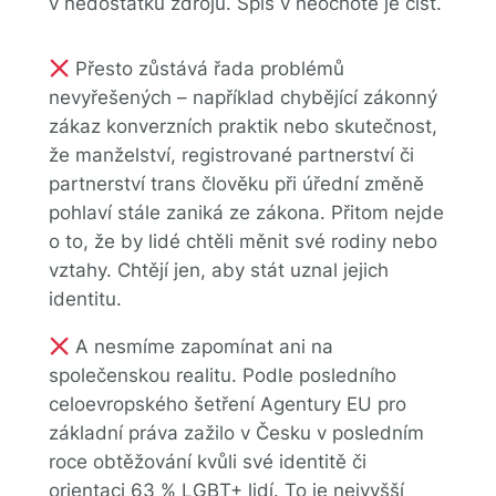
v nedostatku zdrojů. Spíš v neochotě je číst.
Přesto zůstává řada problémů
nevyřešených – například chybějící zákonný
zákaz konverzních praktik nebo skutečnost,
že manželství, registrované partnerství či
partnerství trans člověku při úřední změně
pohlaví stále zaniká ze zákona. Přitom nejde
o to, že by lidé chtěli měnit své rodiny nebo
vztahy. Chtějí jen, aby stát uznal jejich
identitu.
A nesmíme zapomínat ani na
společenskou realitu. Podle posledního
celoevropského šetření Agentury EU pro
základní práva zažilo v Česku v posledním
roce obtěžování kvůli své identitě či
orientaci 63 % LGBT+ lidí. To je nejvyšší