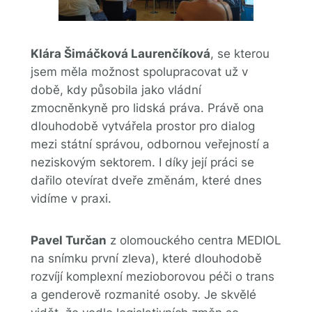
Klára Šimáčková Laurenčíková
, se kterou
jsem měla možnost spolupracovat už v
době, kdy působila jako vládní
zmocněnkyně pro lidská práva. Právě ona
dlouhodobě vytvářela prostor pro dialog
mezi státní správou, odbornou veřejností a
neziskovým sektorem. I díky její práci se
dařilo otevírat dveře změnám, které dnes
vidíme v praxi.
Pavel Turčan
z olomouckého centra MEDIOL
na snímku první zleva), které dlouhodobě
rozvíjí komplexní mezioborovou péči o trans
a genderově rozmanité osoby. Je skvělé