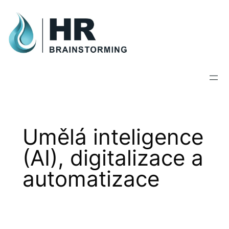
Skip
to
content
Umělá inteligence
(AI), digitalizace a
automatizace