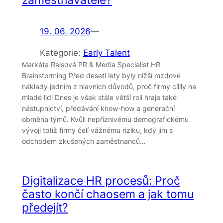
zaměstnavatele?
19. 06. 2026
—
Kategorie:
Early Talent
Markéta Raisová PR & Media Specialist HR
Brainstorming Před deseti lety byly nižší mzdové
náklady jedním z hlavních důvodů, proč firmy cílily na
mladé lidi Dnes je však stále větší roli hraje také
nástupnictví, předávání know-how a generační
obměna týmů. Kvůli nepříznivému demografickému
vývoji totiž firmy čelí vážnému riziku, kdy jim s
odchodem zkušených zaměstnanců…
Digitalizace HR procesů: Proč
často končí chaosem a jak tomu
předejít?