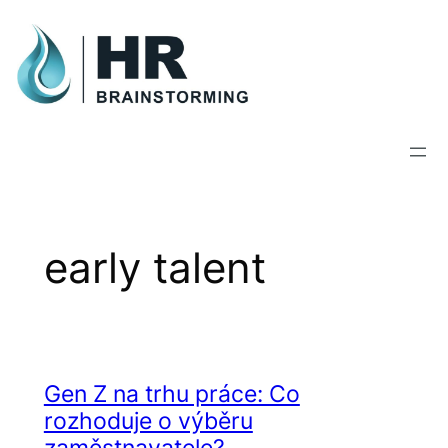
Skip
to
content
early talent
Gen Z na trhu práce: Co
rozhoduje o výběru