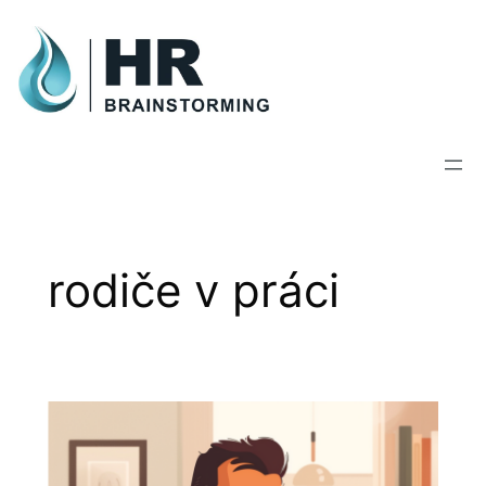
Skip
to
content
rodiče v práci