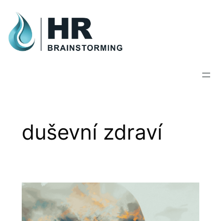
Skip
to
content
duševní zdraví